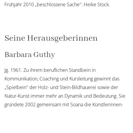
Frühjahr 2010 „beschlossene Sache": Heike Stock.
Seine Herausgeberinnen
Barbara Guthy
Jg. 1961. Zu ihrem beruflichen Standbein in
Kommunikation, Coaching und Kursleitung gewinnt das
„Spielbein" der Holz- und Stein-Bildhauerei sowie der
Natur-Kunst immer mehr an Dynamik und Bedeutung. Sie
gründete 2002 gemeinsam mit Soana die Künstlerinnen-
Gemeinschaft Natur & Sinne sowie das Gekko-Institut für
Gesundheit, Kunst und Kommunikation. Sie möchte mit
jeder Holzart einmal gearbeitet haben und jeder Stein lädt